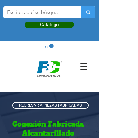
Catalogo
REGRESAR A PIEZAS FABRICADAS
Conexión Fabricada
Alcantarillado